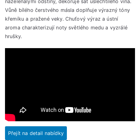
nazelenalými odstíny, dekoruje šat ušlechtilého vína.
Vůně bílého čerstvého másla doplňuje výrazný tóny
křemíku a pražené veky. Chuťový výraz a ústní
aroma charakterizují noty světlého medu a vyzrálé
hrušky.
Přejít na detail nabídky