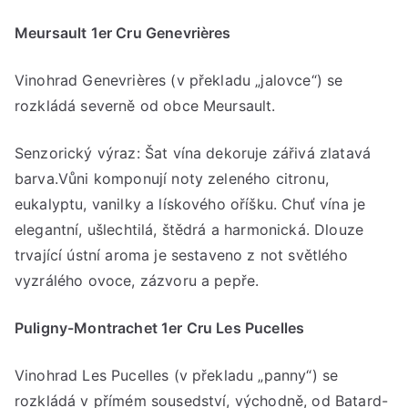
Meursault 1er Cru Genevrières
Vinohrad Genevrières (v překladu „jalovce“) se
rozkládá severně od obce Meursault.
Senzorický výraz: Šat vína dekoruje zářivá zlatavá
barva.Vůni komponují noty zeleného citronu,
eukalyptu, vanilky a lískového oříšku. Chuť vína je
elegantní, ušlechtilá, štědrá a harmonická. Dlouze
trvající ústní aroma je sestaveno z not světlého
vyzrálého ovoce, zázvoru a pepře.
Puligny-Montrachet 1er Cru Les Pucelles
Vinohrad Les Pucelles (v překladu „panny“) se
rozkládá v přímém sousedství, východně, od Batard-