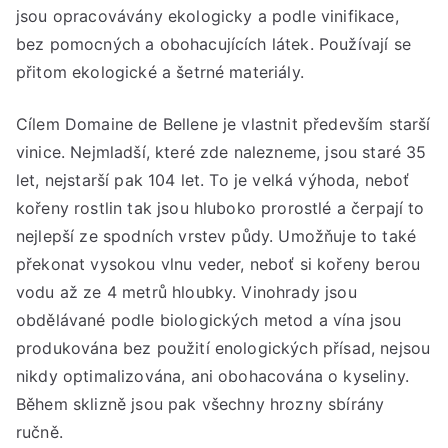
jsou opracovávány ekologicky a podle vinifikace,
bez pomocných a obohacujících látek. Používají se
přitom ekologické a šetrné materiály.
Cílem Domaine de Bellene je vlastnit především starší
vinice. Nejmladší, které zde nalezneme, jsou staré 35
let, nejstarší pak 104 let. To je velká výhoda, neboť
kořeny rostlin tak jsou hluboko prorostlé a čerpají to
nejlepší ze spodních vrstev půdy. Umožňuje to také
překonat vysokou vlnu veder, neboť si kořeny berou
vodu až ze 4 metrů hloubky. Vinohrady jsou
obdělávané podle biologických metod a vína jsou
produkována bez použití enologických přísad, nejsou
nikdy optimalizována, ani obohacována o kyseliny.
Během sklizně jsou pak všechny hrozny sbírány
ručně.