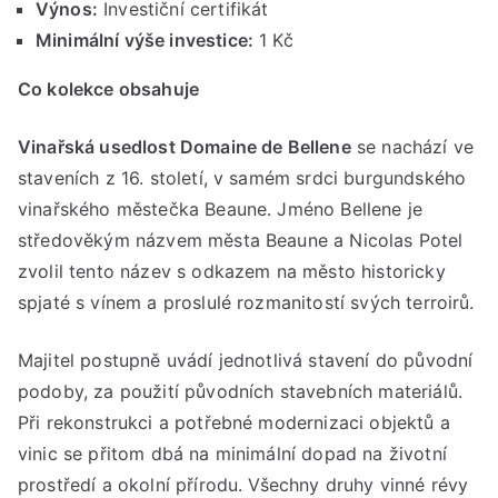
Výnos:
Investiční certifikát
Ro
Minimální výše investice:
1 Kč
de
Bel
Co kolekce obsahuje
20
(21
Vinařská usedlost Domaine de Bellene
se nachází ve
18
staveních z 16. století, v samém srdci burgundského
vinařského městečka Beaune. Jméno Bellene je
středověkým názvem města Beaune a Nicolas Potel
zvolil tento název s odkazem na město historicky
spjaté s vínem a proslulé rozmanitostí svých terroirů.
Majitel postupně uvádí jednotlivá stavení do původní
podoby, za použití původních stavebních materiálů.
Při rekonstrukci a potřebné modernizaci objektů a
vinic se přitom dbá na minimální dopad na životní
prostředí a okolní přírodu. Všechny druhy vinné révy