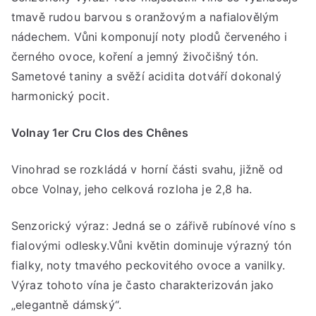
tmavě rudou barvou s oranžovým a nafialovělým
nádechem. Vůni komponují noty plodů červeného i
černého ovoce, koření a jemný živočišný tón.
Sametové taniny a svěží acidita dotváří dokonalý
harmonický pocit.
Volnay 1er Cru Clos des Chênes
Vinohrad se rozkládá v horní části svahu, jižně od
obce Volnay, jeho celková rozloha je 2,8 ha.
Senzorický výraz: Jedná se o zářivě rubínové víno s
fialovými odlesky.Vůni květin dominuje výrazný tón
fialky, noty tmavého peckovitého ovoce a vanilky.
Výraz tohoto vína je často charakterizován jako
„elegantně dámský“.