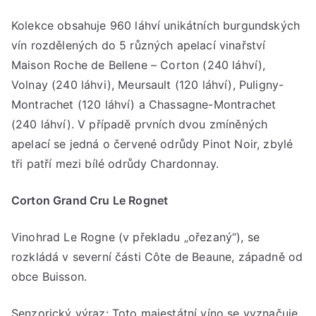
Kolekce obsahuje 960 láhví unikátních burgundských
vín rozdělených do 5 různých apelací vinařství
Maison Roche de Bellene –⁠ Corton (240 láhví),
Volnay (240 láhvi), Meursault (120 láhví), Puligny-
Montrachet (120 láhví) a Chassagne-Montrachet
(240 láhví). V případě prvních dvou zmíněných
apelací se jedná o červené odrůdy Pinot Noir, zbylé
tři patří mezi bílé odrůdy Chardonnay.
Corton Grand Cru Le Rognet
Vinohrad Le Rogne (v překladu „ořezaný“), se
rozkládá v severní části Côte de Beaune, západně od
obce Buisson.
Senzorický výraz: Toto majestátní víno se vyznačuje