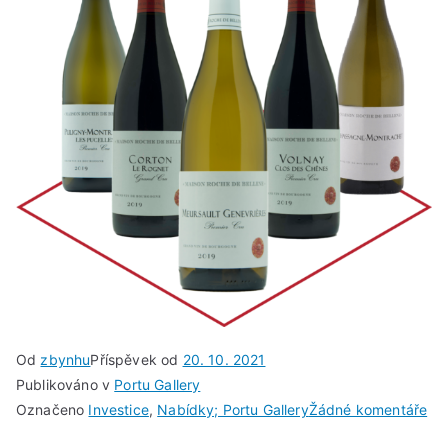
Od
zbynhu
Příspěvek od
20. 10. 2021
Publikováno v
Portu Gallery
u
Označeno
Investice
,
Nabídky; Portu Gallery
Žádné komentáře
Ma