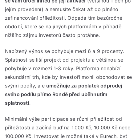
se vám úročí ihned po její aktivaci
(většinou 1 den po
jejím provedení) a nemusíte čekat až do plného
zafinancování příležitosti. Odpadá tím bezúročné
období, které se na jiných platformách v případě
nižšího zájmu investorů často protáhne.
Nabízený výnos se pohybuje mezi 6 a 9 procenty.
Splatnost se liší projekt od projektu a většinou se
pohybuje v rozmezí 1-3 roky. Platforma nenabízí
sekundární trh, kde by investoři mohli obchodovat se
svými podíly, ale
umožňuje za poplatek odprodej
svého podílu přímo Rondě před uběhnutím
splatnosti
.
Minimální výše participace se různí příležitost od
příležitosti a začíná buď na 1.000 Kč, 10.000 Kč nebo
100.000 Kč. Investovat je možné také v Eurech, byť