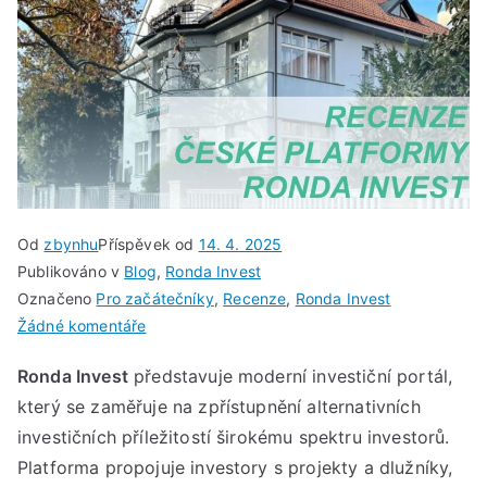
Od
zbynhu
Příspěvek od
14. 4. 2025
Publikováno v
Blog
,
Ronda Invest
Označeno
Pro začátečníky
,
Recenze
,
Ronda Invest
u
Žádné komentáře
Ronda
Ronda Invest
představuje moderní investiční portál,
Invest:
který se zaměřuje na zpřístupnění alternativních
recenze
prověřené
investičních příležitostí širokému spektru investorů.
české
Platforma propojuje investory s projekty a dlužníky,