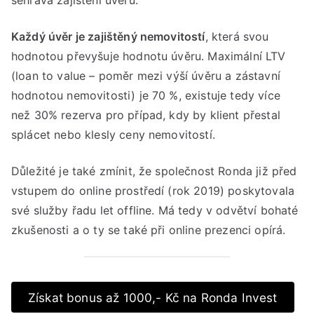
Každý úvěr je zajištěný nemovitostí
, která svou
hodnotou převyšuje hodnotu úvěru. Maximální LTV
(loan to value – poměr mezi výší úvěru a zástavní
hodnotou nemovitosti) je 70 %, existuje tedy více
než 30% rezerva pro případ, kdy by klient přestal
splácet nebo klesly ceny nemovitostí.
Důležité je také zmínit, že společnost Ronda již před
vstupem do online prostředí (rok 2019) poskytovala
své služby řadu let offline. Má tedy v odvětví bohaté
zkušenosti a o ty se také při online prezenci opírá.
Získat bonus až 1000,- Kč na Ronda Invest