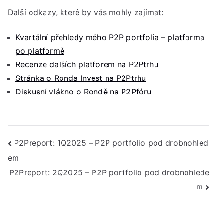
Další odkazy, které by vás mohly zajímat:
Kvartální přehledy mého P2P portfolia – platforma
po platformě
Recenze dalších platforem na P2Ptrhu
Stránka o Ronda Invest na P2Ptrhu
Diskusní vlákno o Rondě na P2Pfóru
Navigace
P2Preport: 1Q2025 – P2P portfolio pod drobnohled
em
pro
P2Preport: 2Q2025 – P2P portfolio pod drobnohlede
příspěvek
m