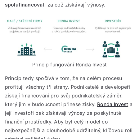
spolufinancovat
, za což získávají výnosy.
Princip fungování Ronda Invest
Princip tedy spočívá v tom, že na celém procesu
profitují všechny tři strany. Podnikatelé a developeři
získají financování pro svůj podnikatelský záměr,
který jim v budoucnosti přinese zisky.
Ronda Invest
a
její investoři pak získávají výnosy za poskytnuté
finanční prostředky. Aby byl celý model co
nejbezpečnější a dlouhodobě udržitelný, klíčovou roli
sehrává zajištění úvěru.