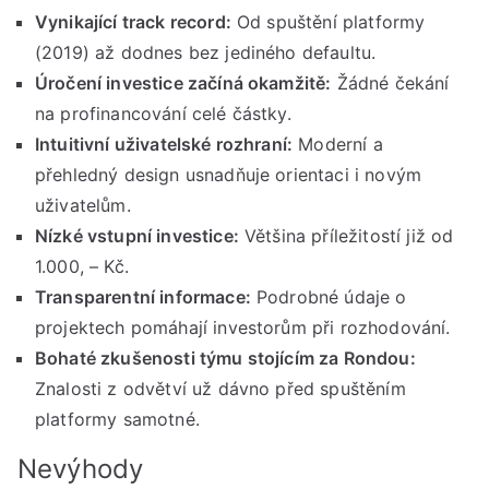
Vynikající track record:
Od spuštění platformy
(2019) až dodnes bez jediného defaultu.
Úročení investice začíná okamžitě:
Žádné čekání
na profinancování celé částky.
Intuitivní uživatelské rozhraní:
Moderní a
přehledný design usnadňuje orientaci i novým
uživatelům.
Nízké vstupní investice:
Většina příležitostí již od
1.000, – Kč.
Transparentní informace:
Podrobné údaje o
projektech pomáhají investorům při rozhodování.
Bohaté zkušenosti týmu stojícím za Rondou:
Znalosti z odvětví už dávno před spuštěním
platformy samotné.
Nevýhody