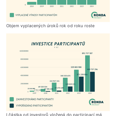
Objem vyplacených úroků rok od roku roste
I částka od investorů vložená do participací má